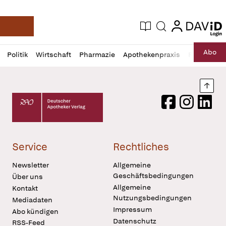
login
login
Aktuelle Ausgabe
Suche
Deutsche Apotheker Zeitung
Profil
Daz
Abo
Politik
Wirtschaft
Pharmazie
Apothekenpraxis
Recht
Sp
öffnen
Pur
Abo
öffnen
Nach
Deutscher Apotheker Verlag Logo
Facebook
Instagram
LinkedI
Service
Rechtliches
Newsletter
Allgemeine
Geschäftsbedingungen
Über uns
Allgemeine
Kontakt
Nutzungsbedingungen
Mediadaten
Impressum
Abo kündigen
Datenschutz
RSS-Feed