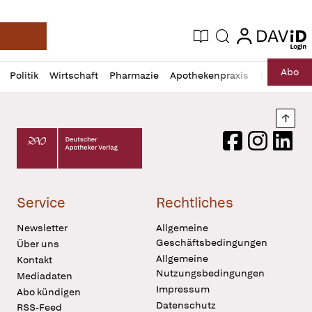
login
login
Aktuelle Ausgabe
Suche
Deutsche Apotheker Zeitung
Profil
Daz
Abo
Politik
Wirtschaft
Pharmazie
Apothekenpraxis
Recht
Sp
öffnen
Pur
Abo
öffnen
Nach
Deutscher Apotheker Verlag Logo
Facebook
Instagram
LinkedI
Service
Rechtliches
Newsletter
Allgemeine
Geschäftsbedingungen
Über uns
Allgemeine
Kontakt
Nutzungsbedingungen
Mediadaten
Impressum
Abo kündigen
Datenschutz
RSS-Feed