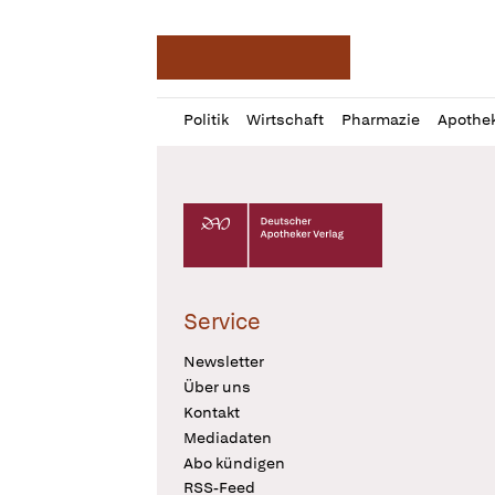
Deutsche Apotheker Ze
Profil
Daz
Politik
Wirtschaft
Pharmazie
Apothe
öffnen
Pur
Abo
öffnen
Deutscher Apotheker Verlag Logo
Service
Newsletter
Über uns
Kontakt
Mediadaten
Abo kündigen
RSS-Feed