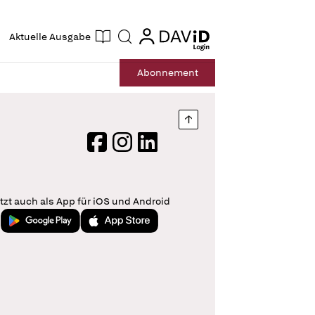
ogin
login
Aktuelle Ausgabe
Suche
Abo
nnement
Nach oben springen
Facebook
Instagram
LinkedIn
tzt auch als App für iOS und Android
Jetzt bei Google Play
Laden im App Store