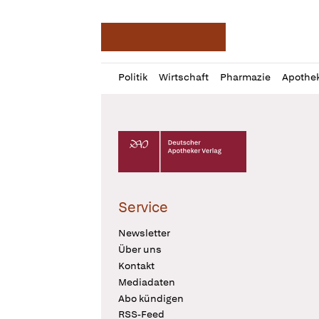
Deutsche Apotheker Ze
Profil
Daz
Politik
Wirtschaft
Pharmazie
Apothe
öffnen
Pur
Abo
öffnen
Deutscher Apotheker Verlag Logo
Service
Newsletter
Über uns
Kontakt
Mediadaten
Abo kündigen
RSS-Feed