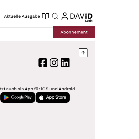
ogin
login
Aktuelle Ausgabe
Suche
Abo
nnement
Nach oben springen
Facebook
Instagram
LinkedIn
tzt auch als App für iOS und Android
Jetzt bei Google Play
Laden im App Store