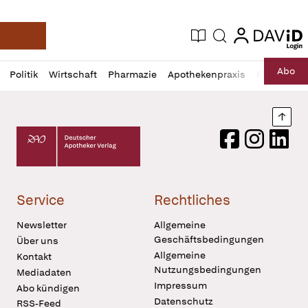
login
login
Aktuelle Ausgabe
Suche
Deutsche Apotheker Zeitung
Profil
Daz
Abo
Politik
Wirtschaft
Pharmazie
Apothekenpraxis
Recht
Sp
öffnen
Pur
Abo
öffnen
Nach
Deutscher Apotheker Verlag Logo
Facebook
Instagram
LinkedI
Service
Rechtliches
Newsletter
Allgemeine
Geschäftsbedingungen
Über uns
Allgemeine
Kontakt
Nutzungsbedingungen
Mediadaten
Impressum
Abo kündigen
Datenschutz
RSS-Feed