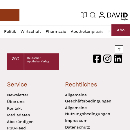
login
login
Aktuelle Ausgabe
Suche
Deutsche Apotheker Zeitung
Profil
Daz
Abo
Politik
Wirtschaft
Pharmazie
Apothekenpraxis
Recht
Sp
öffnen
Pur
Abo
öffnen
Nach
Deutscher Apotheker Verlag Logo
Facebook
Instagram
LinkedI
Service
Rechtliches
Newsletter
Allgemeine
Geschäftsbedingungen
Über uns
Allgemeine
Kontakt
Nutzungsbedingungen
Mediadaten
Impressum
Abo kündigen
Datenschutz
RSS-Feed