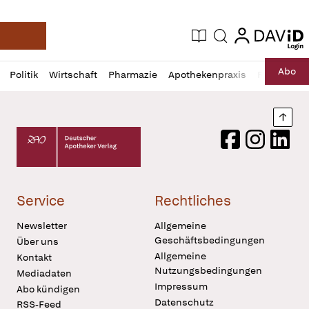
login
login
Aktuelle Ausgabe
Suche
Deutsche Apotheker Zeitung
Profil
Daz
Abo
Politik
Wirtschaft
Pharmazie
Apothekenpraxis
Recht
Sp
öffnen
Pur
Abo
öffnen
Nach
Deutscher Apotheker Verlag Logo
Facebook
Instagram
LinkedI
Service
Rechtliches
Newsletter
Allgemeine
Geschäftsbedingungen
Über uns
Allgemeine
Kontakt
Nutzungsbedingungen
Mediadaten
Impressum
Abo kündigen
Datenschutz
RSS-Feed