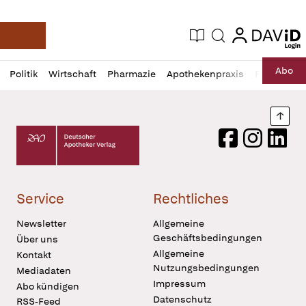
login
login
Aktuelle Ausgabe
Suche
Deutsche Apotheker Zeitung
Profil
Daz
Abo
Politik
Wirtschaft
Pharmazie
Apothekenpraxis
Recht
Sp
öffnen
Pur
Abo
öffnen
Nach
Deutscher Apotheker Verlag Logo
Facebook
Instagram
LinkedI
Service
Rechtliches
Newsletter
Allgemeine
Geschäftsbedingungen
Über uns
Allgemeine
Kontakt
Nutzungsbedingungen
Mediadaten
Impressum
Abo kündigen
Datenschutz
RSS-Feed