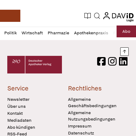
login
login
Aktuelle Ausgabe
Suche
Deutsche Apotheker Zeitung
Profil
Daz
Abo
Politik
Wirtschaft
Pharmazie
Apothekenpraxis
Recht
Sp
öffnen
Pur
Abo
öffnen
Nach
Deutscher Apotheker Verlag Logo
Facebook
Instagram
LinkedI
Service
Rechtliches
Newsletter
Allgemeine
Geschäftsbedingungen
Über uns
Allgemeine
Kontakt
Nutzungsbedingungen
Mediadaten
Impressum
Abo kündigen
Datenschutz
RSS-Feed