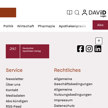
login
login
Aktuelle Ausgabe
Suche
Deutsche Apotheker Zeitung
Profil
Daz
Abo
Politik
Wirtschaft
Pharmazie
Apothekenpraxis
Recht
Sp
öffnen
Pur
Abo
öffnen
Nach
Deutscher Apotheker Verlag Logo
Facebook
Instagram
LinkedI
Service
Rechtliches
Newsletter
Allgemeine
Geschäftsbedingungen
Über uns
Allgemeine
Kontakt
Nutzungsbedingungen
Mediadaten
Impressum
Abo kündigen
Datenschutz
RSS-Feed