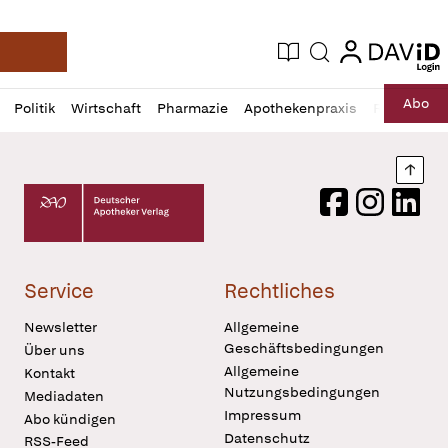
login
login
Aktuelle Ausgabe
Suche
Deutsche Apotheker Zeitung
Profil
Daz
Abo
Politik
Wirtschaft
Pharmazie
Apothekenpraxis
Recht
Sp
öffnen
Pur
Abo
öffnen
Nach
Deutscher Apotheker Verlag Logo
Facebook
Instagram
LinkedI
Service
Rechtliches
Newsletter
Allgemeine
Geschäftsbedingungen
Über uns
Allgemeine
Kontakt
Nutzungsbedingungen
Mediadaten
Impressum
Abo kündigen
Datenschutz
RSS-Feed