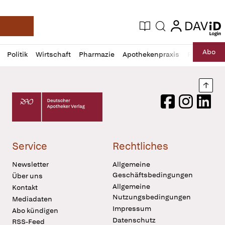
login
login
Aktuelle Ausgabe
Suche
Deutsche Apotheker Zeitung
Profil
Daz
Abo
Politik
Wirtschaft
Pharmazie
Apothekenpraxis
Recht
Sp
öffnen
Pur
Abo
öffnen
Nach
Deutscher Apotheker Verlag Logo
Facebook
Instagram
LinkedI
Service
Rechtliches
Newsletter
Allgemeine
Geschäftsbedingungen
Über uns
Allgemeine
Kontakt
Nutzungsbedingungen
Mediadaten
Impressum
Abo kündigen
Datenschutz
RSS-Feed