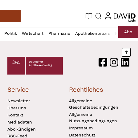
login
login
Aktuelle Ausgabe
Suche
Deutsche Apotheker Zeitung
Profil
Daz
Abo
Politik
Wirtschaft
Pharmazie
Apothekenpraxis
Recht
Sp
öffnen
Pur
Abo
öffnen
Nach
Deutscher Apotheker Verlag Logo
Facebook
Instagram
LinkedI
Service
Rechtliches
Newsletter
Allgemeine
Geschäftsbedingungen
Über uns
Allgemeine
Kontakt
Nutzungsbedingungen
Mediadaten
Impressum
Abo kündigen
Datenschutz
RSS-Feed