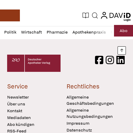
login
login
Aktuelle Ausgabe
Suche
Deutsche Apotheker Zeitung
Profil
Daz
Abo
Politik
Wirtschaft
Pharmazie
Apothekenpraxis
Recht
Sp
öffnen
Pur
Abo
öffnen
Nach
Deutscher Apotheker Verlag Logo
Facebook
Instagram
LinkedI
Service
Rechtliches
Newsletter
Allgemeine
Geschäftsbedingungen
Über uns
Allgemeine
Kontakt
Nutzungsbedingungen
Mediadaten
Impressum
Abo kündigen
Datenschutz
RSS-Feed