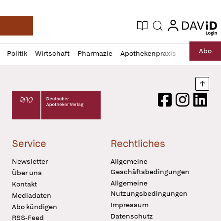
login
login
Aktuelle Ausgabe
Suche
Deutsche Apotheker Zeitung
Profil
Daz
Abo
Politik
Wirtschaft
Pharmazie
Apothekenpraxis
Recht
Sp
öffnen
Pur
Abo
öffnen
Nach
Deutscher Apotheker Verlag Logo
Facebook
Instagram
LinkedI
Service
Rechtliches
Newsletter
Allgemeine
Geschäftsbedingungen
Über uns
Allgemeine
Kontakt
Nutzungsbedingungen
Mediadaten
Impressum
Abo kündigen
Datenschutz
RSS-Feed