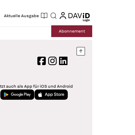
ogin
login
Aktuelle Ausgabe
Suche
Abo
nnement
Nach oben springen
Facebook
Instagram
LinkedIn
tzt auch als App für iOS und Android
Jetzt bei Google Play
Laden im App Store