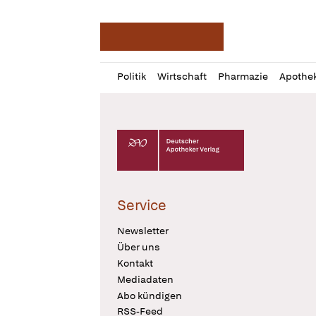
Deutsche Apotheker Ze
Profil
Daz
Politik
Wirtschaft
Pharmazie
Apothe
öffnen
Pur
Abo
öffnen
Deutscher Apotheker Verlag Logo
Service
Newsletter
Über uns
Kontakt
Mediadaten
Abo kündigen
RSS-Feed