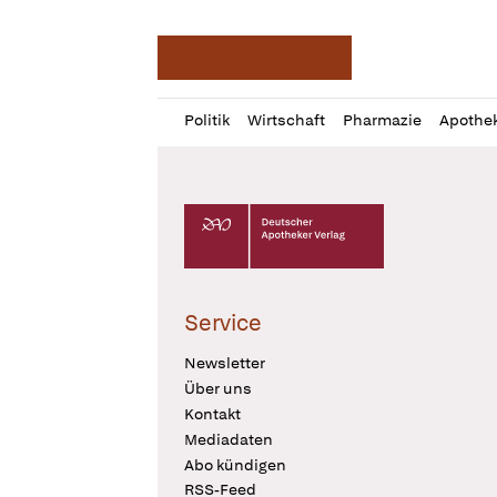
Deutsche Apotheker Ze
Profil
Daz
Politik
Wirtschaft
Pharmazie
Apothe
öffnen
Pur
Abo
öffnen
Deutscher Apotheker Verlag Logo
Service
Newsletter
Über uns
Kontakt
Mediadaten
Abo kündigen
RSS-Feed