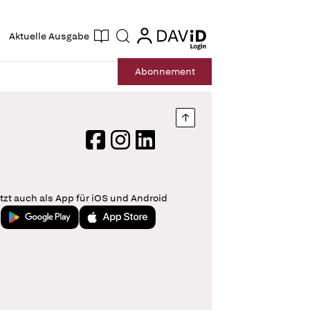
ogin
login
Aktuelle Ausgabe
Suche
Abo
nnement
Nach oben springen
Facebook
Instagram
LinkedIn
tzt auch als App für iOS und Android
Jetzt bei Google Play
Laden im App Store