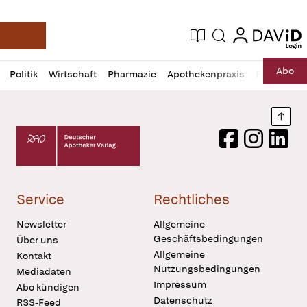
login
login
Aktuelle Ausgabe
Suche
Deutsche Apotheker Zeitung
Profil
Daz
Abo
Politik
Wirtschaft
Pharmazie
Apothekenpraxis
Recht
Sp
öffnen
Pur
Abo
öffnen
Nach
Deutscher Apotheker Verlag Logo
Facebook
Instagram
LinkedI
Service
Rechtliches
Newsletter
Allgemeine
Geschäftsbedingungen
Über uns
Allgemeine
Kontakt
Nutzungsbedingungen
Mediadaten
Impressum
Abo kündigen
Datenschutz
RSS-Feed