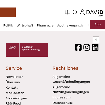
login
login
Aktuelle Ausgabe
Suche
Deutsche Apotheker Zeitung
Profil
Daz
Abo
Politik
Wirtschaft
Pharmazie
Apothekenpraxis
Recht
Sp
öffnen
Pur
Abo
öffnen
Nach
Deutscher Apotheker Verlag Logo
Facebook
Instagram
LinkedI
Service
Rechtliches
Newsletter
Allgemeine
Geschäftsbedingungen
Über uns
Allgemeine
Kontakt
Nutzungsbedingungen
Mediadaten
Impressum
Abo kündigen
Datenschutz
RSS-Feed