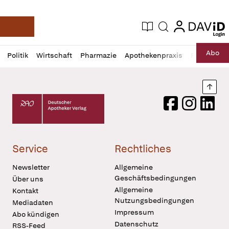
login
login
Aktuelle Ausgabe
Suche
Deutsche Apotheker Zeitung
Profil
Daz
Abo
Politik
Wirtschaft
Pharmazie
Apothekenpraxis
Recht
Sp
öffnen
Pur
Abo
öffnen
Nach
Deutscher Apotheker Verlag Logo
Facebook
Instagram
LinkedI
Service
Rechtliches
Newsletter
Allgemeine
Geschäftsbedingungen
Über uns
Allgemeine
Kontakt
Nutzungsbedingungen
Mediadaten
Impressum
Abo kündigen
Datenschutz
RSS-Feed