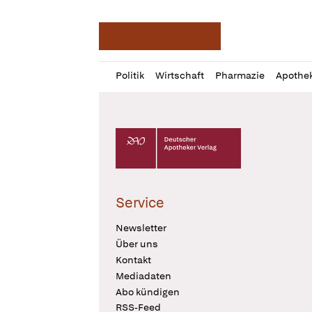
Deutsche Apotheker Ze
Profil
Daz
Politik
Wirtschaft
Pharmazie
Apothe
öffnen
Pur
Abo
öffnen
Deutscher Apotheker Verlag Logo
Service
Newsletter
Über uns
Kontakt
Mediadaten
Abo kündigen
RSS-Feed