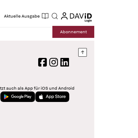
ogin
login
Aktuelle Ausgabe
Suche
Abo
nnement
Nach oben springen
Facebook
Instagram
LinkedIn
tzt auch als App für iOS und Android
Jetzt bei Google Play
Laden im App Store