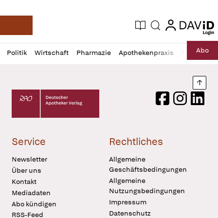
login
login
Aktuelle Ausgabe
Suche
Deutsche Apotheker Zeitung
Profil
Daz
Abo
Politik
Wirtschaft
Pharmazie
Apothekenpraxis
Recht
Sp
öffnen
Pur
Abo
öffnen
Nach
Deutscher Apotheker Verlag Logo
Facebook
Instagram
LinkedI
Service
Rechtliches
Newsletter
Allgemeine
Geschäftsbedingungen
Über uns
Allgemeine
Kontakt
Nutzungsbedingungen
Mediadaten
Impressum
Abo kündigen
Datenschutz
RSS-Feed