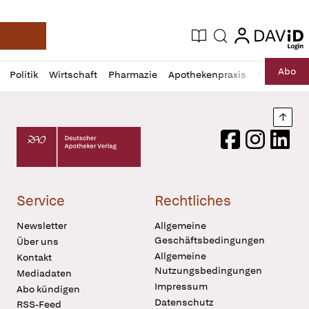
login
login
Aktuelle Ausgabe
Suche
Deutsche Apotheker Zeitung
Profil
Daz
Abo
Politik
Wirtschaft
Pharmazie
Apothekenpraxis
Recht
Sp
öffnen
Pur
Abo
öffnen
Nach
Deutscher Apotheker Verlag Logo
Facebook
Instagram
LinkedI
Service
Rechtliches
Newsletter
Allgemeine
Geschäftsbedingungen
Über uns
Allgemeine
Kontakt
Nutzungsbedingungen
Mediadaten
Impressum
Abo kündigen
Datenschutz
RSS-Feed