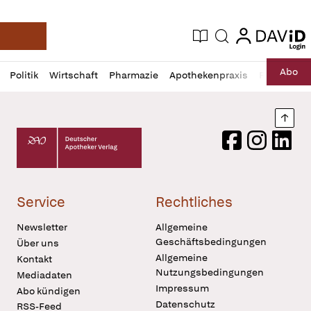
login
login
Aktuelle Ausgabe
Suche
Deutsche Apotheker Zeitung
Profil
Daz
Abo
Politik
Wirtschaft
Pharmazie
Apothekenpraxis
Recht
Sp
öffnen
Pur
Abo
öffnen
Nach
Deutscher Apotheker Verlag Logo
Facebook
Instagram
LinkedI
Service
Rechtliches
Newsletter
Allgemeine
Geschäftsbedingungen
Über uns
Allgemeine
Kontakt
Nutzungsbedingungen
Mediadaten
Impressum
Abo kündigen
Datenschutz
RSS-Feed