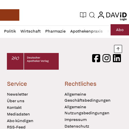
login
login
Aktuelle Ausgabe
Suche
Deutsche Apotheker Zeitung
Profil
Daz
Abo
Politik
Wirtschaft
Pharmazie
Apothekenpraxis
Recht
Sp
öffnen
Pur
Abo
öffnen
Nach
Deutscher Apotheker Verlag Logo
Facebook
Instagram
LinkedI
Service
Rechtliches
Newsletter
Allgemeine
Geschäftsbedingungen
Über uns
Allgemeine
Kontakt
Nutzungsbedingungen
Mediadaten
Impressum
Abo kündigen
Datenschutz
RSS-Feed