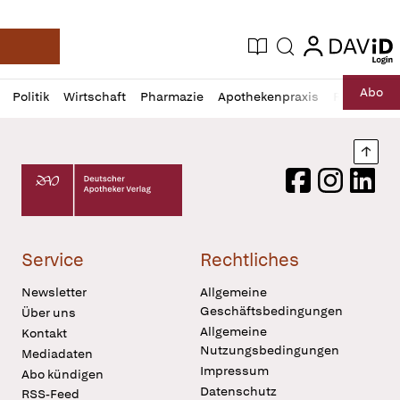
login
login
Aktuelle Ausgabe
Suche
Deutsche Apotheker Zeitung
Profil
Daz
Abo
Politik
Wirtschaft
Pharmazie
Apothekenpraxis
Recht
Sp
öffnen
Pur
Abo
öffnen
Nach
Deutscher Apotheker Verlag Logo
Facebook
Instagram
LinkedI
Service
Rechtliches
Newsletter
Allgemeine
Geschäftsbedingungen
Über uns
Allgemeine
Kontakt
Nutzungsbedingungen
Mediadaten
Impressum
Abo kündigen
Datenschutz
RSS-Feed