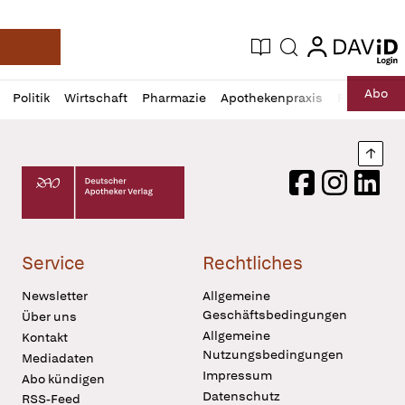
login
login
Aktuelle Ausgabe
Suche
Deutsche Apotheker Zeitung
Profil
Daz
Abo
Politik
Wirtschaft
Pharmazie
Apothekenpraxis
Recht
Sp
öffnen
Pur
Abo
öffnen
Nach
Deutscher Apotheker Verlag Logo
Facebook
Instagram
LinkedI
Service
Rechtliches
Newsletter
Allgemeine
Geschäftsbedingungen
Über uns
Allgemeine
Kontakt
Nutzungsbedingungen
Mediadaten
Impressum
Abo kündigen
Datenschutz
RSS-Feed