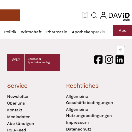
login
login
Aktuelle Ausgabe
Suche
Deutsche Apotheker Zeitung
Profil
Daz
Abo
Politik
Wirtschaft
Pharmazie
Apothekenpraxis
Recht
Sp
öffnen
Pur
Abo
öffnen
Nach
Deutscher Apotheker Verlag Logo
Facebook
Instagram
LinkedI
Service
Rechtliches
Newsletter
Allgemeine
Geschäftsbedingungen
Über uns
Allgemeine
Kontakt
Nutzungsbedingungen
Mediadaten
Impressum
Abo kündigen
Datenschutz
RSS-Feed