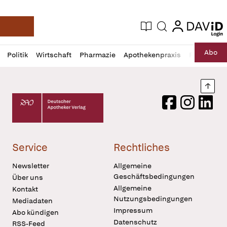
login
login
Aktuelle Ausgabe
Suche
Deutsche Apotheker Zeitung
Profil
Daz
Abo
Politik
Wirtschaft
Pharmazie
Apothekenpraxis
Recht
Sp
öffnen
Pur
Abo
öffnen
Nach
Deutscher Apotheker Verlag Logo
Facebook
Instagram
LinkedI
Service
Rechtliches
Newsletter
Allgemeine
Geschäftsbedingungen
Über uns
Allgemeine
Kontakt
Nutzungsbedingungen
Mediadaten
Impressum
Abo kündigen
Datenschutz
RSS-Feed