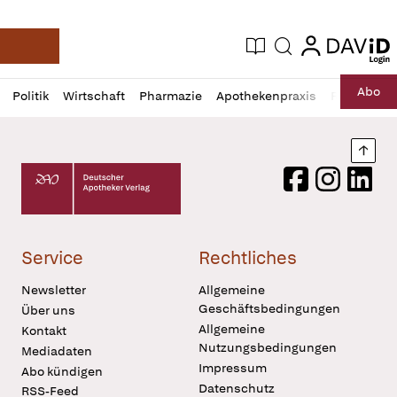
login
login
Aktuelle Ausgabe
Suche
Deutsche Apotheker Zeitung
Profil
Daz
Abo
Politik
Wirtschaft
Pharmazie
Apothekenpraxis
Recht
Sp
öffnen
Pur
Abo
öffnen
Nach
Deutscher Apotheker Verlag Logo
Facebook
Instagram
LinkedI
Service
Rechtliches
Newsletter
Allgemeine
Geschäftsbedingungen
Über uns
Allgemeine
Kontakt
Nutzungsbedingungen
Mediadaten
Impressum
Abo kündigen
Datenschutz
RSS-Feed