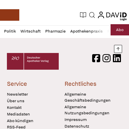
login
login
Aktuelle Ausgabe
Suche
Deutsche Apotheker Zeitung
Profil
Daz
Abo
Politik
Wirtschaft
Pharmazie
Apothekenpraxis
Recht
Sp
öffnen
Pur
Abo
öffnen
Nach
Deutscher Apotheker Verlag Logo
Facebook
Instagram
LinkedI
Service
Rechtliches
Newsletter
Allgemeine
Geschäftsbedingungen
Über uns
Allgemeine
Kontakt
Nutzungsbedingungen
Mediadaten
Impressum
Abo kündigen
Datenschutz
RSS-Feed