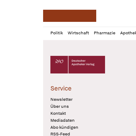
Deutsche Apotheker Ze
Profil
Daz
Politik
Wirtschaft
Pharmazie
Apothe
öffnen
Pur
Abo
öffnen
Deutscher Apotheker Verlag Logo
Service
Newsletter
Über uns
Kontakt
Mediadaten
Abo kündigen
RSS-Feed