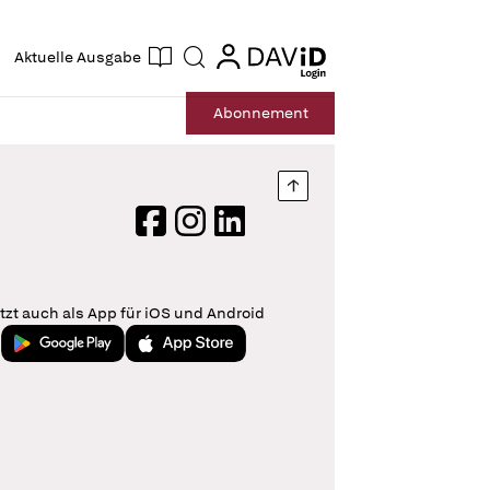
ogin
login
Aktuelle Ausgabe
Suche
Abo
nnement
Nach oben springen
Facebook
Instagram
LinkedIn
tzt auch als App für iOS und Android
Jetzt bei Google Play
Laden im App Store