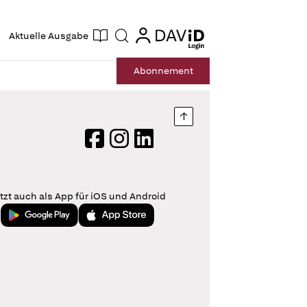
ogin
login
Aktuelle Ausgabe
Suche
Abo
nnement
Nach oben springen
Facebook
Instagram
LinkedIn
tzt auch als App für iOS und Android
Jetzt bei Google Play
Laden im App Store