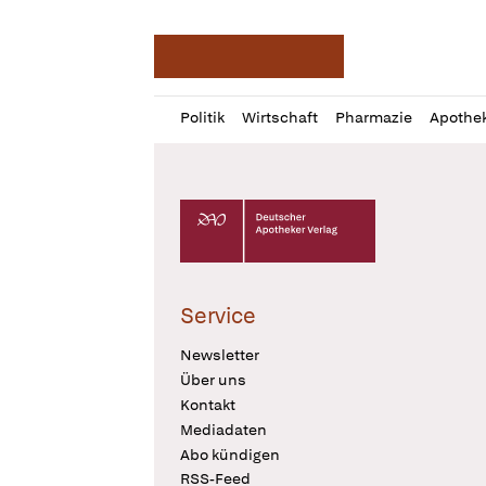
Deutsche Apotheker Ze
Profil
Daz
Politik
Wirtschaft
Pharmazie
Apothe
öffnen
Pur
Abo
öffnen
Deutscher Apotheker Verlag Logo
Service
Newsletter
Über uns
Kontakt
Mediadaten
Abo kündigen
RSS-Feed