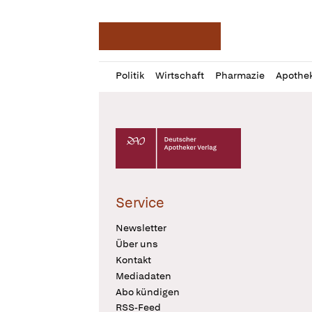
Deutsche Apotheker Ze
Profil
Daz
Politik
Wirtschaft
Pharmazie
Apothe
öffnen
Pur
Abo
öffnen
Deutscher Apotheker Verlag Logo
Service
Newsletter
Über uns
Kontakt
Mediadaten
Abo kündigen
RSS-Feed