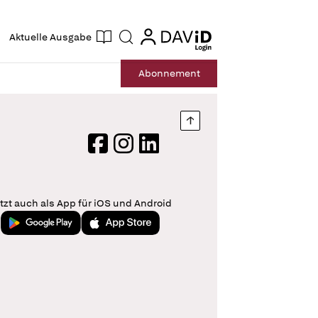
ogin
login
Aktuelle Ausgabe
Suche
Abo
nnement
Nach oben springen
Facebook
Instagram
LinkedIn
tzt auch als App für iOS und Android
Jetzt bei Google Play
Laden im App Store