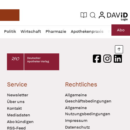
login
login
Aktuelle Ausgabe
Suche
Deutsche Apotheker Zeitung
Profil
Daz
Abo
Politik
Wirtschaft
Pharmazie
Apothekenpraxis
Recht
Sp
öffnen
Pur
Abo
öffnen
Nach
Deutscher Apotheker Verlag Logo
Facebook
Instagram
LinkedI
Service
Rechtliches
Newsletter
Allgemeine
Geschäftsbedingungen
Über uns
Allgemeine
Kontakt
Nutzungsbedingungen
Mediadaten
Impressum
Abo kündigen
Datenschutz
RSS-Feed