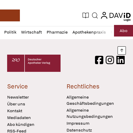
login
login
Aktuelle Ausgabe
Suche
Deutsche Apotheker Zeitung
Profil
Daz
Abo
Politik
Wirtschaft
Pharmazie
Apothekenpraxis
Recht
Sp
öffnen
Pur
Abo
öffnen
Nach
Deutscher Apotheker Verlag Logo
Facebook
Instagram
LinkedI
Service
Rechtliches
Newsletter
Allgemeine
Geschäftsbedingungen
Über uns
Allgemeine
Kontakt
Nutzungsbedingungen
Mediadaten
Impressum
Abo kündigen
Datenschutz
RSS-Feed