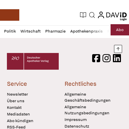
login
login
Aktuelle Ausgabe
Suche
Deutsche Apotheker Zeitung
Profil
Daz
Abo
Politik
Wirtschaft
Pharmazie
Apothekenpraxis
Recht
Sp
öffnen
Pur
Abo
öffnen
Nach
Deutscher Apotheker Verlag Logo
Facebook
Instagram
LinkedI
Service
Rechtliches
Newsletter
Allgemeine
Geschäftsbedingungen
Über uns
Allgemeine
Kontakt
Nutzungsbedingungen
Mediadaten
Impressum
Abo kündigen
Datenschutz
RSS-Feed