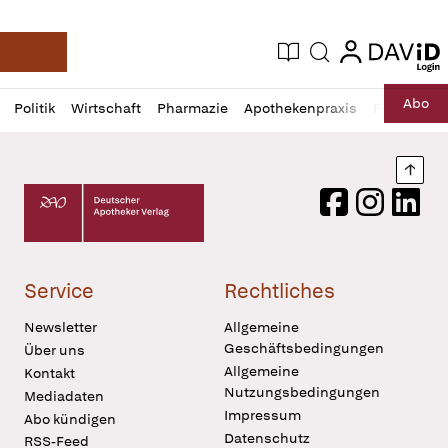
login
login
Aktuelle Ausgabe
Suche
Deutsche Apotheker Zeitung
Profil
Daz
Abo
Politik
Wirtschaft
Pharmazie
Apothekenpraxis
Recht
Sp
öffnen
Pur
Abo
öffnen
Nach
Deutscher Apotheker Verlag Logo
Facebook
Instagram
LinkedI
Service
Rechtliches
Newsletter
Allgemeine
Geschäftsbedingungen
Über uns
Allgemeine
Kontakt
Nutzungsbedingungen
Mediadaten
Impressum
Abo kündigen
Datenschutz
RSS-Feed