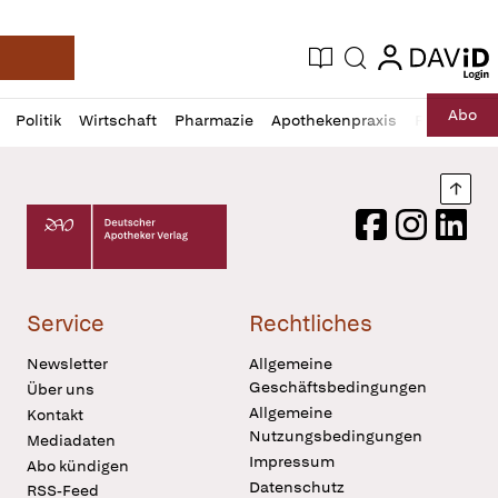
login
login
Aktuelle Ausgabe
Suche
Deutsche Apotheker Zeitung
Profil
Daz
Abo
Politik
Wirtschaft
Pharmazie
Apothekenpraxis
Recht
Sp
öffnen
Pur
Abo
öffnen
Nach
Deutscher Apotheker Verlag Logo
Facebook
Instagram
LinkedI
Service
Rechtliches
Newsletter
Allgemeine
Geschäftsbedingungen
Über uns
Allgemeine
Kontakt
Nutzungsbedingungen
Mediadaten
Impressum
Abo kündigen
Datenschutz
RSS-Feed