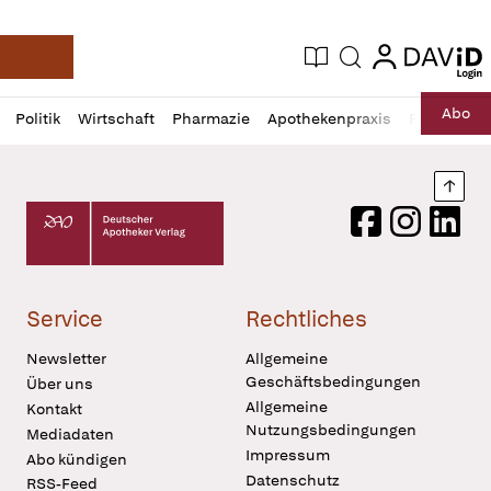
login
login
Aktuelle Ausgabe
Suche
Deutsche Apotheker Zeitung
Profil
Daz
Abo
Politik
Wirtschaft
Pharmazie
Apothekenpraxis
Recht
Sp
öffnen
Pur
Abo
öffnen
Nach
Deutscher Apotheker Verlag Logo
Facebook
Instagram
LinkedI
Service
Rechtliches
Newsletter
Allgemeine
Geschäftsbedingungen
Über uns
Allgemeine
Kontakt
Nutzungsbedingungen
Mediadaten
Impressum
Abo kündigen
Datenschutz
RSS-Feed