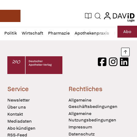
login
login
Aktuelle Ausgabe
Suche
Deutsche Apotheker Zeitung
Profil
Daz
Abo
Politik
Wirtschaft
Pharmazie
Apothekenpraxis
Recht
Sp
öffnen
Pur
Abo
öffnen
Nach
Deutscher Apotheker Verlag Logo
Facebook
Instagram
LinkedI
Service
Rechtliches
Newsletter
Allgemeine
Geschäftsbedingungen
Über uns
Allgemeine
Kontakt
Nutzungsbedingungen
Mediadaten
Impressum
Abo kündigen
Datenschutz
RSS-Feed