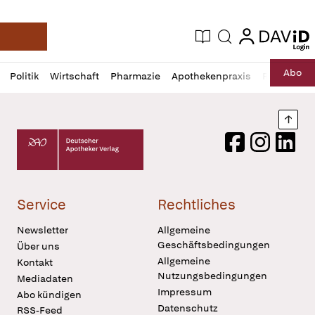
login
login
Aktuelle Ausgabe
Suche
Deutsche Apotheker Zeitung
Profil
Daz
Abo
Politik
Wirtschaft
Pharmazie
Apothekenpraxis
Recht
Sp
öffnen
Pur
Abo
öffnen
Nach
Deutscher Apotheker Verlag Logo
Facebook
Instagram
LinkedI
Service
Rechtliches
Newsletter
Allgemeine
Geschäftsbedingungen
Über uns
Allgemeine
Kontakt
Nutzungsbedingungen
Mediadaten
Impressum
Abo kündigen
Datenschutz
RSS-Feed