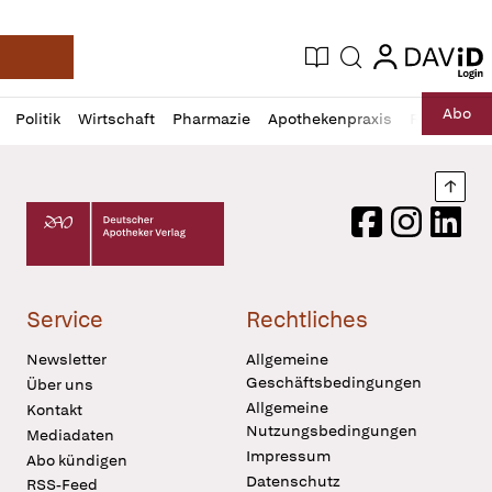
login
login
Aktuelle Ausgabe
Suche
Deutsche Apotheker Zeitung
Profil
Daz
Abo
Politik
Wirtschaft
Pharmazie
Apothekenpraxis
Recht
Sp
öffnen
Pur
Abo
öffnen
Nach
Deutscher Apotheker Verlag Logo
Facebook
Instagram
LinkedI
Service
Rechtliches
Newsletter
Allgemeine
Geschäftsbedingungen
Über uns
Allgemeine
Kontakt
Nutzungsbedingungen
Mediadaten
Impressum
Abo kündigen
Datenschutz
RSS-Feed