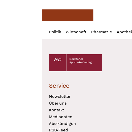
Deutsche Apotheker Ze
Profil
Daz
Politik
Wirtschaft
Pharmazie
Apothe
öffnen
Pur
Abo
öffnen
Deutscher Apotheker Verlag Logo
Service
Newsletter
Über uns
Kontakt
Mediadaten
Abo kündigen
RSS-Feed