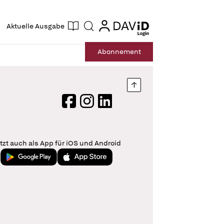
ogin
login
Aktuelle Ausgabe
Suche
Abo
nnement
Nach oben springen
Facebook
Instagram
LinkedIn
tzt auch als App für iOS und Android
Jetzt bei Google Play
Laden im App Store