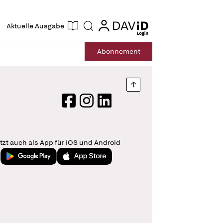
ogin
login
Aktuelle Ausgabe
Suche
Abo
nnement
Nach oben springen
Facebook
Instagram
LinkedIn
tzt auch als App für iOS und Android
Jetzt bei Google Play
Laden im App Store