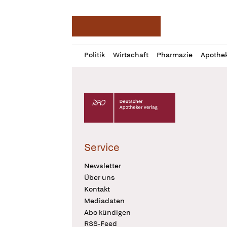
Deutsche Apotheker Ze
Profil
Daz
Politik
Wirtschaft
Pharmazie
Apothe
öffnen
Pur
Abo
öffnen
Deutscher Apotheker Verlag Logo
Service
Newsletter
Über uns
Kontakt
Mediadaten
Abo kündigen
RSS-Feed