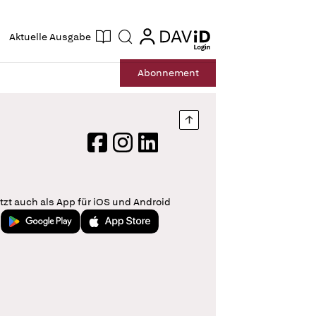
ogin
login
Aktuelle Ausgabe
Suche
Abo
nnement
Nach oben springen
Facebook
Instagram
LinkedIn
tzt auch als App für iOS und Android
Jetzt bei Google Play
Laden im App Store