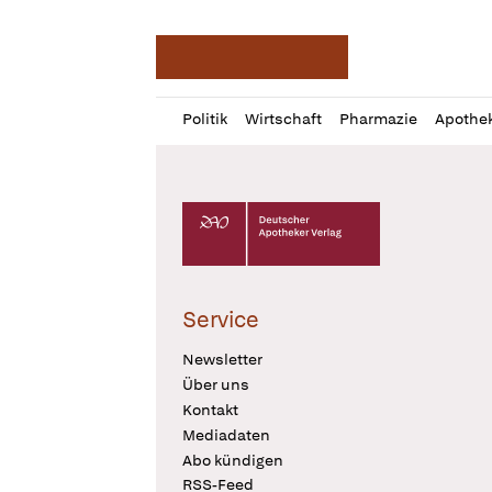
Deutsche Apotheker Ze
Profil
Daz
Politik
Wirtschaft
Pharmazie
Apothe
öffnen
Pur
Abo
öffnen
Deutscher Apotheker Verlag Logo
Service
Newsletter
Über uns
Kontakt
Mediadaten
Abo kündigen
RSS-Feed