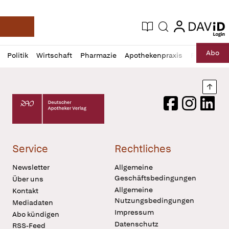
login
login
Aktuelle Ausgabe
Suche
Deutsche Apotheker Zeitung
Profil
Daz
Abo
Politik
Wirtschaft
Pharmazie
Apothekenpraxis
Recht
Sp
öffnen
Pur
Abo
öffnen
Nach
Deutscher Apotheker Verlag Logo
Facebook
Instagram
LinkedI
Service
Rechtliches
Newsletter
Allgemeine
Geschäftsbedingungen
Über uns
Allgemeine
Kontakt
Nutzungsbedingungen
Mediadaten
Impressum
Abo kündigen
Datenschutz
RSS-Feed