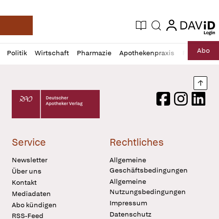
login
login
Aktuelle Ausgabe
Suche
Deutsche Apotheker Zeitung
Profil
Daz
Abo
Politik
Wirtschaft
Pharmazie
Apothekenpraxis
Recht
Sp
öffnen
Pur
Abo
öffnen
Nach
Deutscher Apotheker Verlag Logo
Facebook
Instagram
LinkedI
Service
Rechtliches
Newsletter
Allgemeine
Geschäftsbedingungen
Über uns
Allgemeine
Kontakt
Nutzungsbedingungen
Mediadaten
Impressum
Abo kündigen
Datenschutz
RSS-Feed