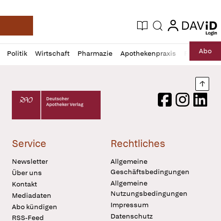
login
login
Aktuelle Ausgabe
Suche
Deutsche Apotheker Zeitung
Profil
Daz
Abo
Politik
Wirtschaft
Pharmazie
Apothekenpraxis
Recht
Sp
öffnen
Pur
Abo
öffnen
Nach
Deutscher Apotheker Verlag Logo
Facebook
Instagram
LinkedI
Service
Rechtliches
Newsletter
Allgemeine
Geschäftsbedingungen
Über uns
Allgemeine
Kontakt
Nutzungsbedingungen
Mediadaten
Impressum
Abo kündigen
Datenschutz
RSS-Feed