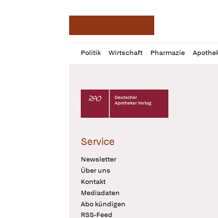
Deutsche Apotheker Ze
Profil
Daz
Politik
Wirtschaft
Pharmazie
Apothe
öffnen
Pur
Abo
öffnen
Deutscher Apotheker Verlag Logo
Service
Newsletter
Über uns
Kontakt
Mediadaten
Abo kündigen
RSS-Feed