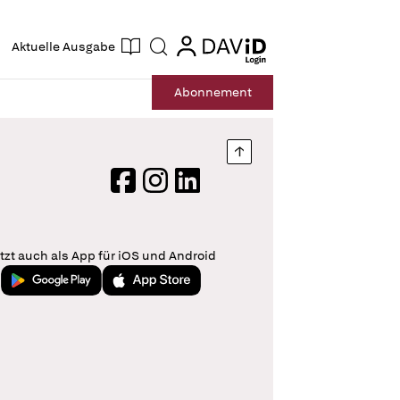
ogin
login
Aktuelle Ausgabe
Suche
Abo
nnement
Nach oben springen
Facebook
Instagram
LinkedIn
tzt auch als App für iOS und Android
Jetzt bei Google Play
Laden im App Store